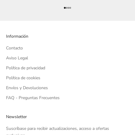
Ir al artículo 1
Ir al artículo 2
Ir al artículo 3
Ir al artículo 4
Información
Contacto
Aviso Legal
Política de privacidad
Política de cookies
Envíos y Devoluciones
FAQ - Preguntas Frecuentes
Newsletter
Suscríbase para recibir actualizaciones, acceso a ofertas