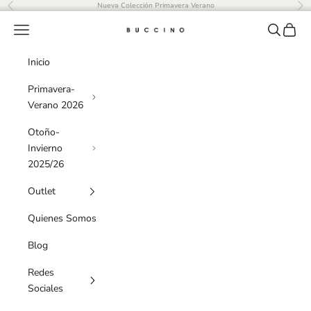
Ir al contenido
Nueva Colección Primavera Verano
Anterior
Sig
Menú
Buscar
Cesta
Buccino
Inicio
Primavera-
Verano 2026
Otoño-
Invierno
2025/26
Outlet
Quienes Somos
Blog
Redes
Sociales