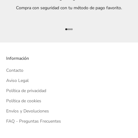
Compra con seguridad con tu método de pago favorito.
Ir al artículo 1
Ir al artículo 2
Ir al artículo 3
Ir al artículo 4
Información
Contacto
Aviso Legal
Política de privacidad
Política de cookies
Envíos y Devoluciones
FAQ - Preguntas Frecuentes