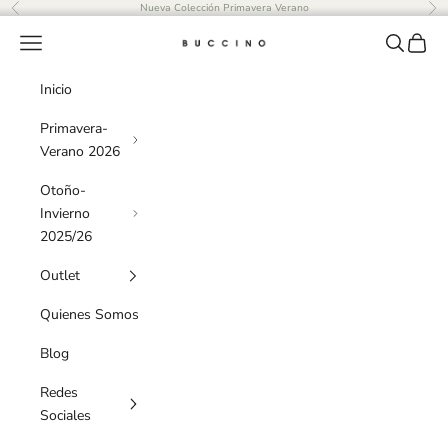
Ir al contenido
Nueva Colección Primavera Verano
Anterior
Sig
Menú
Buscar
Cesta
Buccino
Inicio
Primavera-
Verano 2026
Otoño-
Invierno
2025/26
Outlet
Quienes Somos
Blog
Redes
Sociales