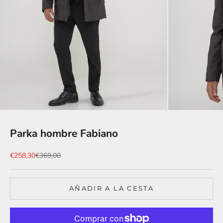
Parka hombre Fabiano
Precio de oferta
Precio normal
€258,30
€369,00
AÑADIR A LA CESTA