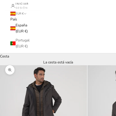
INICIAR
SESIÓN
EUR €
País
España
(EUR €)
Portugal
(EUR €)
Cesta
La cesta está vacía
Zoom