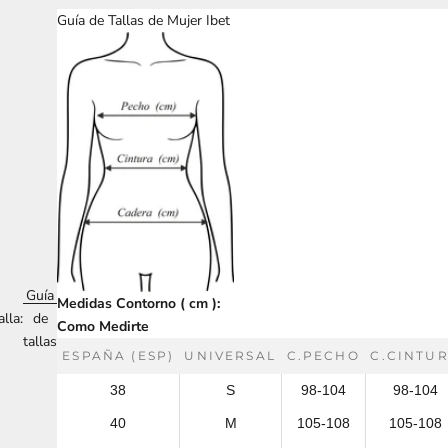
Guía de Tallas de Mujer Ibet
Guía
Medidas Contorno ( cm ):
alla:
de
Como Medirte
tallas
ESPAÑA (ESP)
UNIVERSAL
C.PECHO
C.CINTU
38
S
98-104
98-104
40
M
105-108
105-108