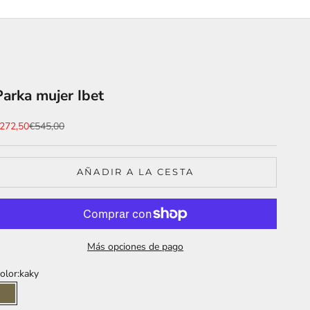
Parka mujer Ibet
recio de oferta
Precio normal
272,50
€545,00
AÑADIR A LA CESTA
Más opciones de pago
olor:
kaky
kaky