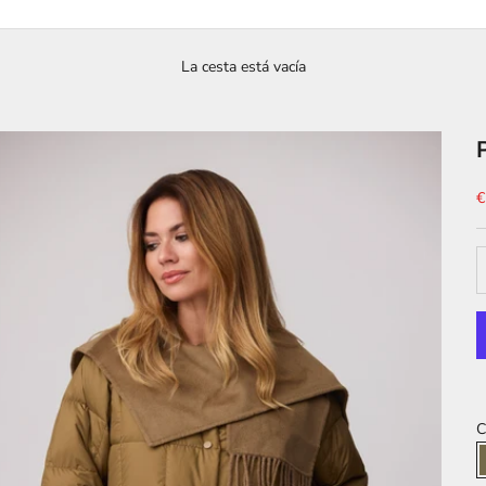
La cesta está vacía
P
€
C