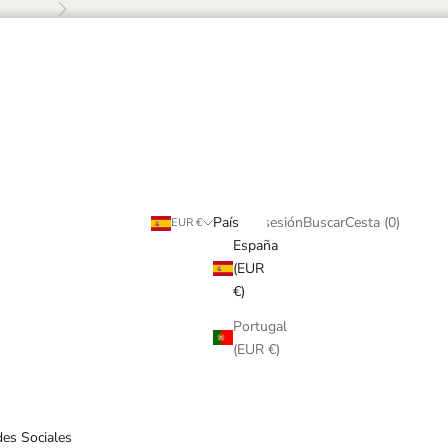
Siguiente
Buscar
Cesta
País
Iniciar sesión
Buscar
Cesta (
0
)
EUR €
España
(EUR
€)
Portugal
(EUR €)
es Sociales