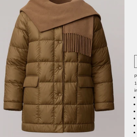
P
1
i