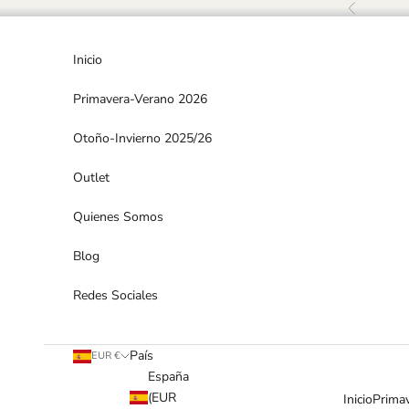
Ir al contenido
Anterior
Inicio
Primavera-Verano 2026
Otoño-Invierno 2025/26
Outlet
Quienes Somos
Blog
Redes Sociales
País
EUR €
España
(EUR
Inicio
Prima