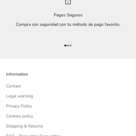
Pagos Seguros
Compra con seguridad con tu método de pago favorito.
Go to item 1
Go to item 2
Go to item 3
Go to item 4
Information
Contact
Legal warning
Privacy Policy
Cookies policy
Shipping & Returns