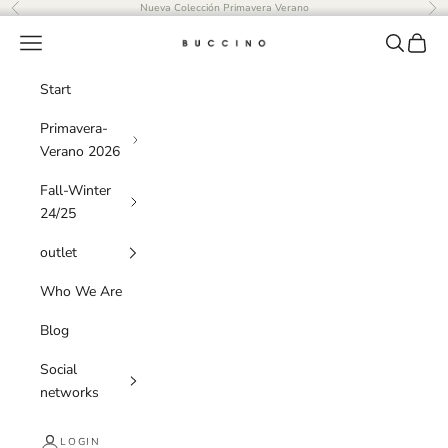
Skip to content
Nueva Colección Primavera Verano
Previous
Ne
Navigation menu
Search
Cart
Buccino
Start
Primavera-
Verano 2026
Fall-Winter
24/25
outlet
Who We Are
Blog
Social
networks
LOGIN