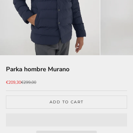
Parka hombre Murano
Sale price
Regular price
€209,30
€299,00
ADD TO CART